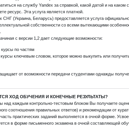
ратиться на службу Yandex за справкой, какой датой и на каком
ете ресурс. Эта услуга является платной.
х СНГ (Украина, Беларусь) предоставляется услуга офи­циаль­н
теллектуальной собственности со всеми вытекающими особеннос
.
начиная с версии 1,2 дает следующие возможности:
 курсы по частям
курсы ключевым словом, которое можно выкупить или получить
защищает от возможности передачи студентами
однажды получе
ТСЯ ХОД ОБУЧЕНИЯ И КОНЕЧНЫЕ РЕЗУЛЬТАТЫ?
ы над каждым контрольно-тестовым блоком Вы получаете оценк
ного соотношения правильных ответов) и рекомендации от курат
часть практических заданий выполняется в очной форме. Усвое
ется в форме письменного экзамена в очной составляющей обу