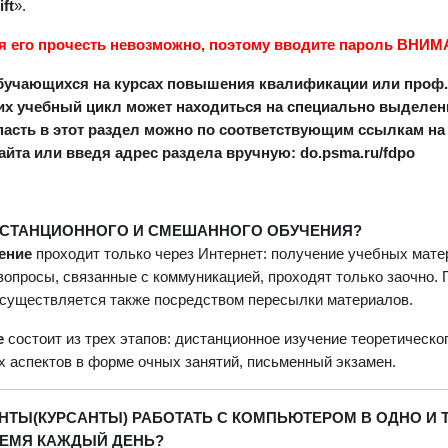
ift
».
я его прочесть невозможно, поэтому вводите пароль ВНИ
бучающихся на курсах повышения квалификации или проф
 их учебный цикл может находиться на специально выделен
пасть в этот раздел можно по соответствующим ссылкам на
айта или введя адрес раздела вручную: do.psma.ru/fdpo
ИСТАНЦИОННОГО И СМЕШАННОГО ОБУЧЕНИЯ?
чение
проходит только через Интернет: получение учебных матер
вопросы, связанные с коммуникацией, проходят только заочно.
осуществляется также посредством пересылки материалов.
е
состоит из трех этапов: дистанционное изучение теоретическо
х аспектов в форме очных занятий, письменный экзамен.
НТЫ(КУРСАНТЫ) РАБОТАТЬ С КОМПЬЮТЕРОМ В ОДНО И 
ЕМЯ КАЖДЫЙ ДЕНЬ?