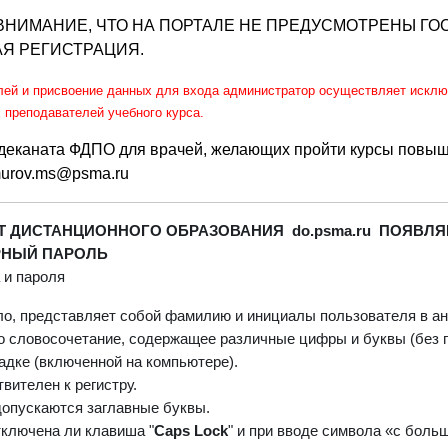
НИМАНИЕ, ЧТО НА ПОРТАЛЕ НЕ ПРЕДУСМОТРЕНЫ ГО
Я РЕГИСТРАЦИЯ.
лей и присвоение данных для входа
администратор о
существляет исклю
 преподавателей учебного курса.
деканата ФДПО для врачей, желающих пройти курсы повы
imurov.ms@psma.ru
ЙТ
ДИСТАНЦИОННОГО ОБРАЗОВАНИЯ
do
.
psma
.
ru
ПОЯВЛЯ
РНЫЙ ПАРОЛЬ
 и пароля
ило, представляет собой фамилию и инициалы пользователя в ан
о словосочетание, содержащее различные цифры и буквы (без п
адке (включенной на компьютере).
вителен к регистру.
допускаются заглавные буквы.
тключена ли клавиша "
Caps Lock
" и при вводе символа «с бол