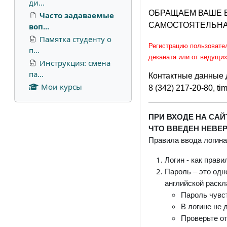
ди...
ОБРАЩАЕМ ВАШЕ В
Часто задаваемые
САМОСТОЯТЕЛЬНА
воп...
Памятка студенту о
Регистрацию пользовате
п...
деканата или от ведущих
Инструкция: смена
па...
Контактные данные 
Мои курсы
8 (342) 217-20-80, t
ПРИ ВХОДЕ НА СА
ЧТО ВВЕДЕН НЕВЕ
Правила ввода логина
Логин - как прав
Пароль – это одн
английской раскл
Пароль чувст
В логине не 
Проверьте о