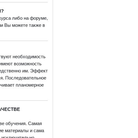
И?
 курса
либо на форуме,
ми Вы можете также в
ствуют необходимость
 имеют возможность
редственно им. Эффект
ся. Последовательное
ечивает планомерное
АЧЕСТВЕ
тве обучения. Самая
ие материалы и сама
я исключительно