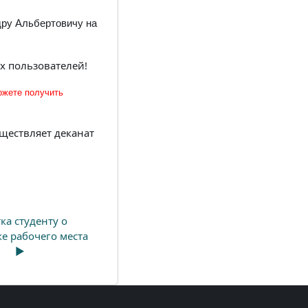
дру Альбертовичу на
х пользователей!
ожете получить
ществляет деканат
ка студенту о 
е рабочего места 
▶︎