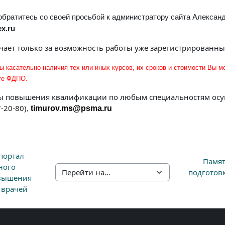
 обратитесь со своей просьбой к администратору сайта Алексан
x.ru
чает только за возможность работы уже зарегистрированны
 касательно наличия тех или иных курсов, их сроков и стоимости Вы м
те ФДПО.
ы повышения квалификации по любым специальностям осу
-20-80)
,
timurov.ms@psma.ru
портал 
Памят
ого 
подготовк
Перейти на...
вышения 
 врачей