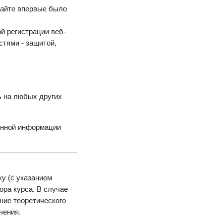
 сайте впервые было
ой регистрации веб-
тями - защитой,
 на любых других
нной информации
у (с указанием
ора курса. В случае
ние теоретического
чения.