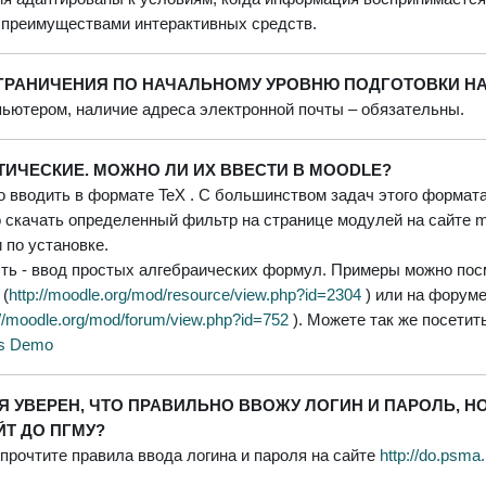
 преимуществами интерактивных средств.
ГРАНИЧЕНИЯ ПО НАЧАЛЬНОМУ УРОВНЮ ПОДГОТОВКИ НА
ьютером, наличие адреса электронной почты – обязательны.
ИЧЕСКИЕ. МОЖНО ЛИ ИХ ВВЕСТИ В MOODLE?
 вводить в формате TeX . С большинством задач этого формата
 скачать определенный фильтр на странице модулей на сайте mo
 по установке.
сть - ввод простых алгебраических формул. Примеры можно пос
 (
http://moodle.org/mod/resource/view.php?id=2304
) или на форум
://moodle.org/mod/forum/view.php?id=752
). Можете так же посети
es Demo
 Я УВЕРЕН, ЧТО ПРАВИЛЬНО ВВОЖУ ЛОГИН И ПАРОЛЬ, Н
ЙТ ДО ПГМУ?
прочтите правила ввода логина и пароля на сайте
http://
do
.
p
sm
a