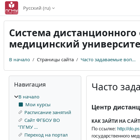
Перейти к основному содержанию
Русский ‎(ru)‎
Система дистанционного
медицинский университет
В начало
Страницы сайта
Часто задаваемые воп...
Блоки
Пропустить Навигация
Навигация
Часто зад
В начало
Требуемые услови
Мои курсы
Центр дистан
Расписание занятий
Сайт ФГБОУ ВО
КАК ЗАЙТИ НА СА
"ПГМУ ...
По ссылке:
http://
do
.
p
Переход на портал
государственного мед